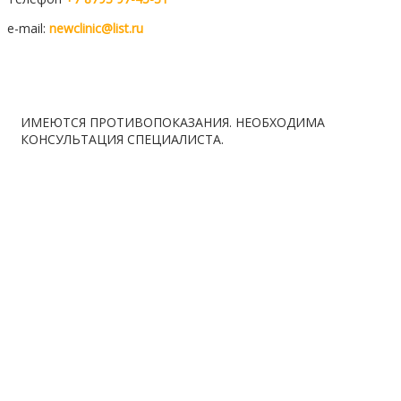
e-mail:
newclinic@list.ru
Мы вКонтакте
Мы в telegram
ИМЕЮТСЯ ПРОТИВОПОКАЗАНИЯ. НЕОБХОДИМА
КОНСУЛЬТАЦИЯ СПЕЦИАЛИСТА.
Расписание
Вакансии
Контакты
Правила ОМС
Лаборатория
Карта сайта